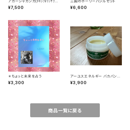
アカーシャガンガ(ﾀｷｼﾌｫﾘﾝｻﾌﾟﾘ
三国のホーリーバジルセット
ﾒﾝﾄ)送料込
¥7,500
¥6,600
✴️ちょっと未来を占う
アーユスエネルギー バカバンバ
ーム（油性クリーム）『anan』掲
¥3,300
¥3,900
載品 送料込
商品一覧に戻る