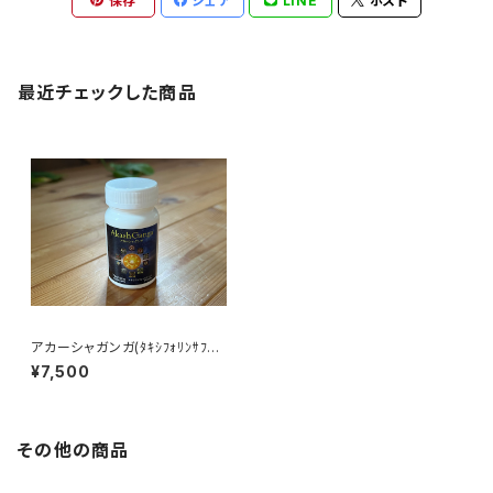
保存
シェア
LINE
ポスト
最近チェックした商品
アカーシャガンガ(ﾀｷｼﾌｫﾘﾝｻﾌﾟﾘ
ﾒﾝﾄ)送料込
¥7,500
その他の商品