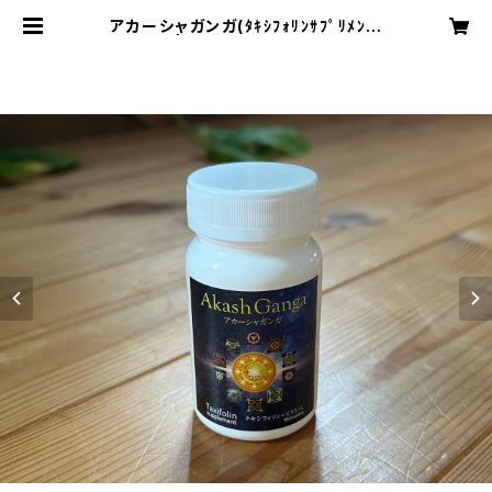
アカーシャガンガ(ﾀｷｼﾌｫﾘﾝｻﾌﾟﾘﾒﾝﾄ)
送料込 | manon369 聖品shop