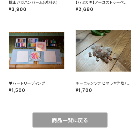
桃山バガバンバーム(送料込)
【ハミガキ】アーユストゥーペー
スト カミアワセ (送料込)
¥3,900
¥2,680
♥️ハートリーディング
チーニャンツァ ヒマラヤ岩塩〈小
粒〉300g(浄化、お守り) 送料込
¥1,500
¥1,700
商品一覧に戻る