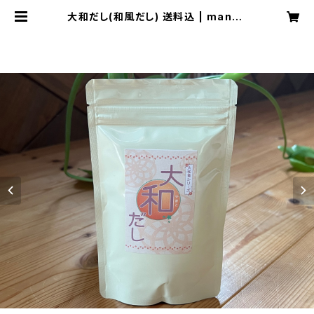
大和だし(和風だし) 送料込 | manon
369 聖品shop