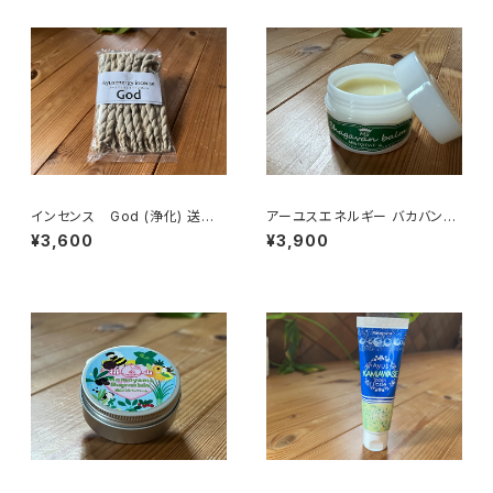
インセンス God (浄化) 送料
アーユスエネルギー バカバンバ
込
ーム（油性クリーム）『anan』掲
¥3,600
¥3,900
載品 送料込